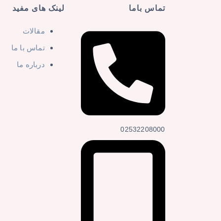
تماس باما
لینک های مفید
مقالات
تماس با ما
درباره ما
02532208000