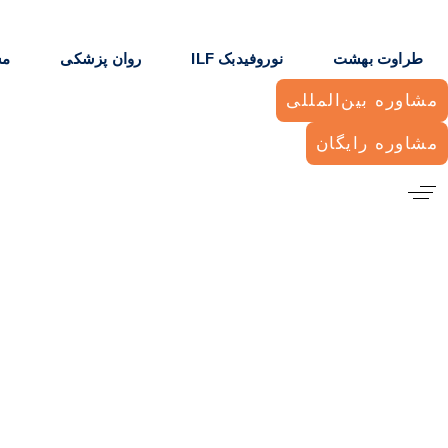
رش لینک ها
رش به ناوبری اولیه
رش به محتوا
طراوت بهشت
نوروفیدبک ILF
روان پزشکی
مش
مشاوره بین‌المللی
مشاوره رایگان