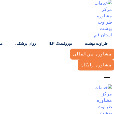
رش لینک ها
رش به ناوبری اولیه
رش به محتوا
طراوت بهشت
نوروفیدبک ILF
روان پزشکی
مش
مشاوره بین‌المللی
مشاوره رایگان